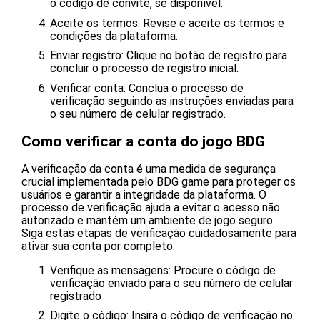
o código de convite, se disponível.
Aceite os termos: Revise e aceite os termos e
condições da plataforma.
Enviar registro: Clique no botão de registro para
concluir o processo de registro inicial.
Verificar conta: Conclua o processo de
verificação seguindo as instruções enviadas para
o seu número de celular registrado.
Como verificar a conta do jogo BDG
A verificação da conta é uma medida de segurança
crucial implementada pelo BDG game para proteger os
usuários e garantir a integridade da plataforma. O
processo de verificação ajuda a evitar o acesso não
autorizado e mantém um ambiente de jogo seguro.
Siga estas etapas de verificação cuidadosamente para
ativar sua conta por completo:
Verifique as mensagens: Procure o código de
verificação enviado para o seu número de celular
registrado
Digite o código: Insira o código de verificação no