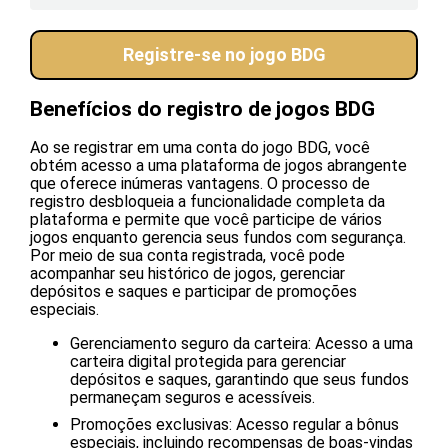
Registre-se no jogo BDG
Benefícios do registro de jogos BDG
Ao se registrar em uma conta do jogo BDG, você
obtém acesso a uma plataforma de jogos abrangente
que oferece inúmeras vantagens. O processo de
registro desbloqueia a funcionalidade completa da
plataforma e permite que você participe de vários
jogos enquanto gerencia seus fundos com segurança.
Por meio de sua conta registrada, você pode
acompanhar seu histórico de jogos, gerenciar
depósitos e saques e participar de promoções
especiais.
Gerenciamento seguro da carteira: Acesso a uma
carteira digital protegida para gerenciar
depósitos e saques, garantindo que seus fundos
permaneçam seguros e acessíveis.
Promoções exclusivas: Acesso regular a bônus
especiais, incluindo recompensas de boas-vindas