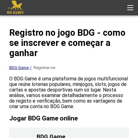
BDG Game
Registrar-se
Fazer login
Baixar aplicativo
Registro no jogo BDG - como
Códigos de presente e convite
Comentários
se inscrever e começar a
Jogo Colour Prediction
ganhar
BDG Game
Registrar-se
O BDG Game é uma plataforma de jogos multifuncional
que reúne loterias populares, minijogos, slots, jogos de
cartas e apostas desportivas num só lugar. Nesta
análise, vamos examinar detalhadamente o processo
de registo e verificação, bem como as vantagens de
criar uma conta no BDG Game.
Jogar BDG Game online
BDG Game