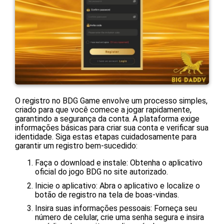
O registro no BDG Game envolve um processo simples,
criado para que você comece a jogar rapidamente,
garantindo a segurança da conta. A plataforma exige
informações básicas para criar sua conta e verificar sua
identidade. Siga estas etapas cuidadosamente para
garantir um registro bem-sucedido:
Faça o download e instale: Obtenha o aplicativo
oficial do jogo BDG no site autorizado.
Inicie o aplicativo: Abra o aplicativo e localize o
botão de registro na tela de boas-vindas.
Insira suas informações pessoais: Forneça seu
número de celular, crie uma senha segura e insira